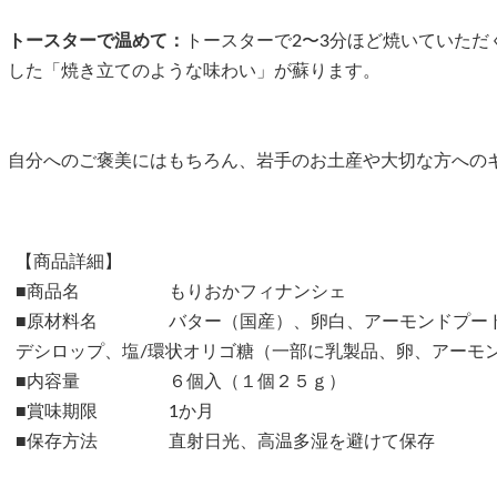
トースターで温めて：
トースターで2〜3分ほど焼いていただ
した「焼き立てのような味わい」が蘇ります。
自分へのご褒美にはもちろん、岩手のお土産や大切な方への
【商品詳細】
■商品名 もりおかフィナンシェ
■原材料名 バター（国産）、卵白、アーモンドプード
デシロップ、塩/環状オリゴ糖（一部に乳製品、卵、アーモ
■内容量 ６個入（１個２５ｇ）
■賞味期限 1か月
■保存方法 直射日光、高温多湿を避けて保存