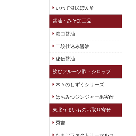
いわて健民ぽん酢
醤油・みそ加工品
濃口醤油
二段仕込み醤油
秘伝醤油
飲むフルーツ酢・シロップ
木々のしずくシリーズ
はちみつジンジャー果実酢
東北うまいものお取り寄せ
秀吉
たまごファクトリーマルコ