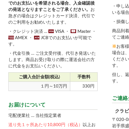
でのお支払いを希望される場合、入金確認後
・申し
の発送となりますことをご了承ください。
お
いる場
急ぎの場合はクレジットカード決済、代引で
・損傷
のご利用をお勧めいたします。
商品到着
・クレジット決済 …
VISA ・
Master ・
てご連
AMEX ・
JCBでのお支払いが可能で
す。
※
お客
場合は、
・代金引換 … ご注文受付後、代引き発送いた
ください
します。商品お受け取りの際に運送会社の方
す。
に代金をお支払いください。
但し、
ご購入合計金額(税込)
手数料
す。
１円～10万円
330円
ご連絡
お届けについて
クラ
宅配便業社 … 当社指定業者
〒020-0
送り先１ヶ所あたり10,800円（税込）
以上お
岩手県盛