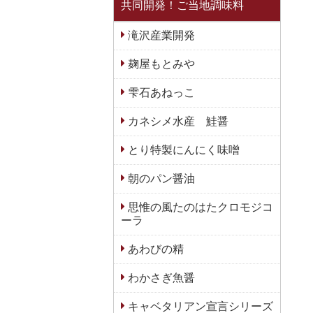
共同開発！ご当地調味料
滝沢産業開発
麹屋もとみや
雫石あねっこ
カネシメ水産 鮭醤
とり特製にんにく味噌
朝のパン醤油
思惟の風たのはたクロモジコ
ーラ
あわびの精
わかさぎ魚醤
キャベタリアン宣言シリーズ