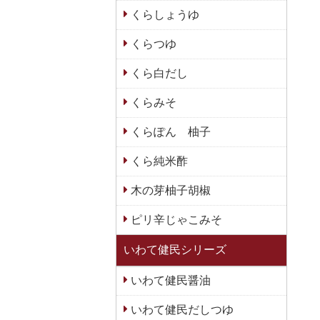
くらしょうゆ
くらつゆ
くら白だし
くらみそ
くらぽん 柚子
くら純米酢
木の芽柚子胡椒
ピリ辛じゃこみそ
いわて健民シリーズ
いわて健民醤油
いわて健民だしつゆ