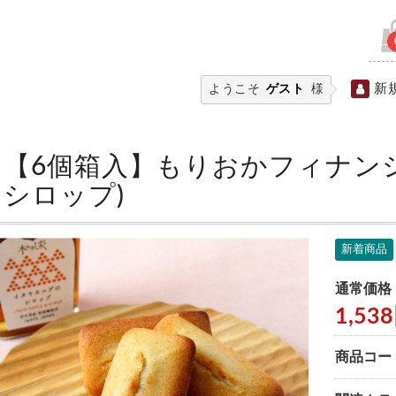
新
ようこそ
ゲスト
様
【6個箱入】もりおかフィナン
シロップ)
新着商品
通常価格
1,53
商品コー