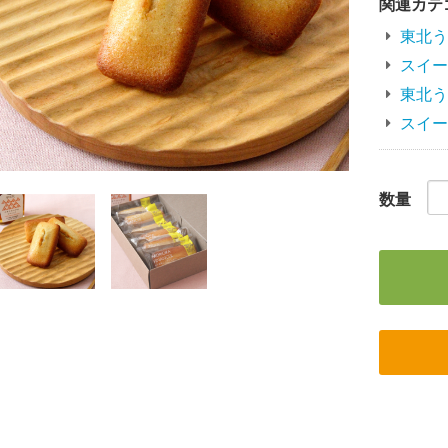
関連カテ
東北う
スイー
東北う
スイー
数量