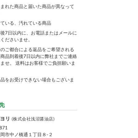
込まれた商品と届いた商品が異なって
合
している、汚れている商品
後7日以内に、お電話またはメールに
絡くださいませ。
様のご都合による返品をご希望される
商品到着後7日以内に弊社までご連絡
ませ。 送料はお客様でご負担願いま
返品をお受けできない場合もございま
先
ビヨリ
(株式会社浅沼醤油店)
871
岡市中ノ橋通１丁目８-２