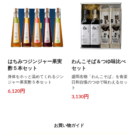
はちみつジンジャー果実
わんこそば＆つゆ味比べ
酢５本セット
セット
身体をホッと温めてくれるジン
盛岡名物「わんこそば」を食楽
ジャー果実酢５本セット
日和自慢のつゆで味わえるセッ
ト
6,120円
3,130円
お買い物ガイド