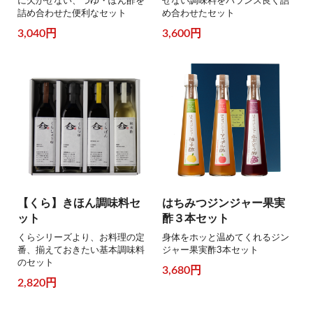
に欠かせない、つゆ・ぽん酢を
せない調味料をバランス良く詰
詰め合わせた便利なセット
め合わせたセット
3,040円
3,600円
【くら】きほん調味料セ
はちみつジンジャー果実
ット
酢３本セット
くらシリーズより、お料理の定
身体をホッと温めてくれるジン
番、揃えておきたい基本調味料
ジャー果実酢3本セット
のセット
3,680円
2,820円